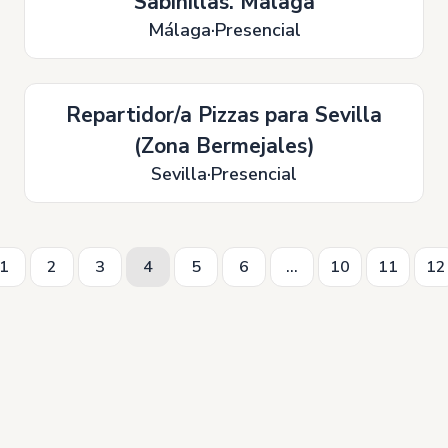
Sabinillas. Malaga
Málaga
Presencial
Repartidor/a Pizzas para Sevilla
(Zona Bermejales)
Sevilla
Presencial
1
2
3
4
5
6
...
10
11
12