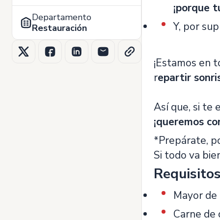
¡porque t
Departamento
Y, por su
Restauración
¡Estamos en to
r
epartir sonri
Así que, si te 
¡queremos co
*Prepárate, p
Si todo va bien
Requisito
Mayor de 
Carne de 