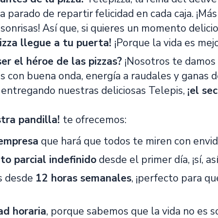
 parado de repartir felicidad en cada caja. ¡Má
sonrisas! Así que, si quieres un momento delici
izza llegue a tu puerta!
¡Porque la vida es mej
ser el héroe de las pizzas?
¡Nosotros te damos 
s con buena onda, energía a raudales y ganas de
, entregando nuestras deliciosas Telepis,
¡el se
tra pandilla!
te ofrecemos:
empresa
que hará que todos te miren con envidi
to parcial indefinido
desde el primer día, ¡sí, así
s desde
12 horas semanales
, ¡perfecto para q
ad horaria
, porque sabemos que la vida no es s