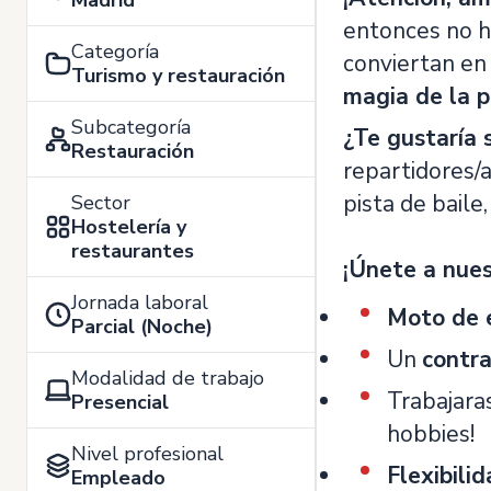
Madrid
entonces no ha
Categoría
conviertan en 
Turismo y restauración
magia de la p
Subcategoría
¿Te gustaría 
Restauración
repartidores/a
pista de baile
Sector
Hostelería y
restaurantes
¡Únete a nues
Jornada laboral
Moto de 
Parcial (Noche)
Un
contra
Modalidad de trabajo
Trabajara
Presencial
hobbies!
Nivel profesional
Flexibilid
Empleado