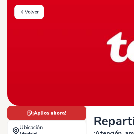
Volver
¡Aplica ahora!
Repart
Ubicación
¡Atención, am